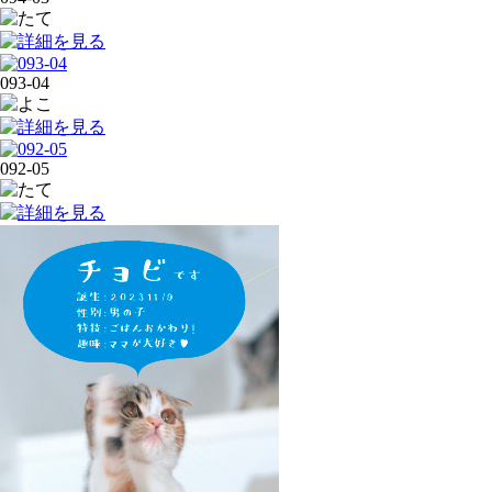
093-04
092-05