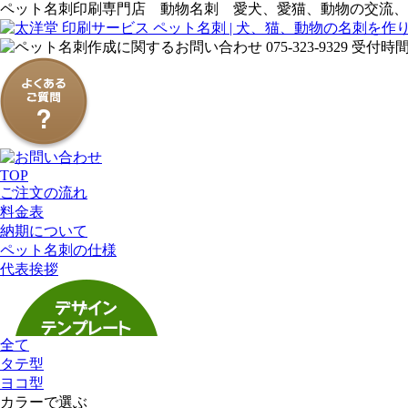
ペット名刺印刷専門店 動物名刺 愛犬、愛猫、動物の交流、
TOP
ご注文の流れ
料金表
納期について
ペット名刺の仕様
代表挨拶
全て
タテ型
ヨコ型
カラーで選ぶ